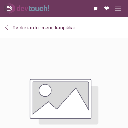
Skip to Content
Rankiniai duomenų kaupikliai