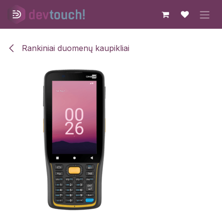
Skip to Content
Rankiniai duomenų kaupikliai