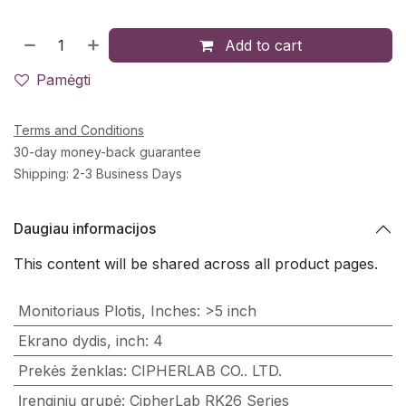
Add to cart
Pamėgti
Terms and Conditions
30-day money-back guarantee
Shipping: 2-3 Business Days
Daugiau informacijos
This content will be shared across all product pages.
Monitoriaus Plotis, Inches
:
>5 inch
Ekrano dydis, inch
:
4
Prekės ženklas
:
CIPHERLAB CO.. LTD.
Įrenginių grupė
:
CipherLab RK26 Series