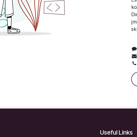
ko
Di
įm
sk
Useful Links