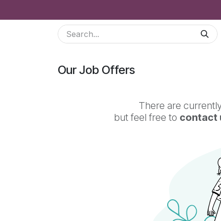
Skip to Content
Services
Odoo Modules
Shop
Blog
B2
Our Job Offers
There are currently
but feel free to
contact 