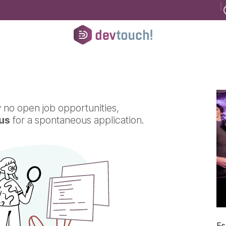
B
Register for consultancy
Help
Courses
Help
Jobs
Conta
 no open job opportunities,
us
for a spontaneous application.
Es