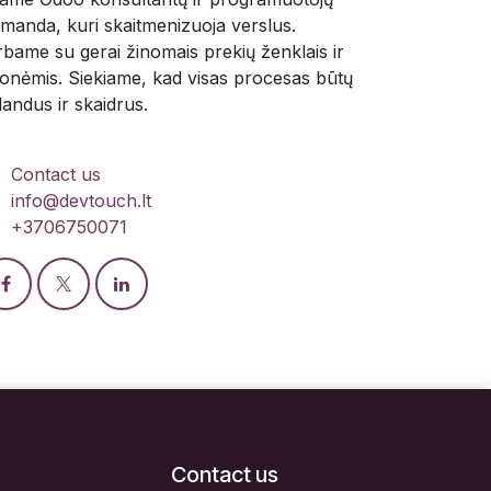
manda, kuri skaitmenizuoja verslus.
rbame su gerai žinomais prekių ženklais ir
onėmis. Siekiame, kad visas procesas būtų
landus ir skaidrus.
Contact us
info@devtouch.lt
+3706750071
Contact us