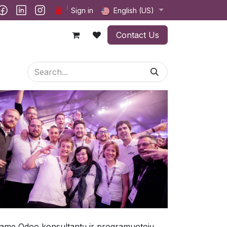
ct us
Sign in
English (US)
Contact Us
ame Odoo konsultantų ir programuotojų