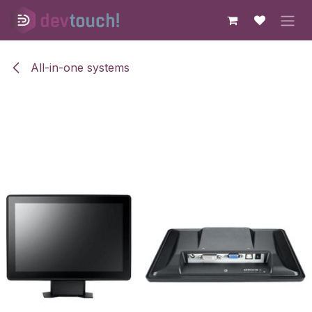
Skip to Content
All-in-one systems