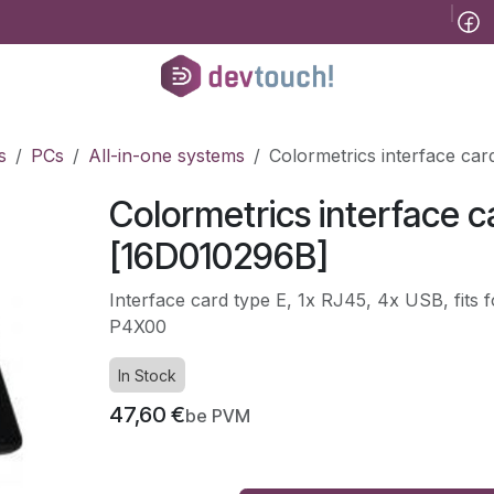
Tinklaraštis
B2B
Registracija konsultacijai
Pagalba
Kursai
He
s
PCs
All-in-one systems
Colormetrics interface ca
Colormetrics interface c
[16D010296B]
Interface card type E, 1x RJ45, 4x USB, fits 
P4X00
In Stock
47,60
€
be PVM