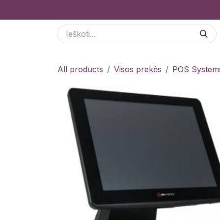
Skip to Content
Paslaugos
Odoo Moduliai
E-parduotuvė
All products
Visos prekės
POS System