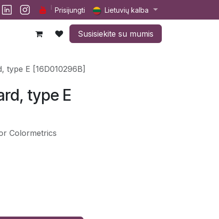
lp
Darbai
Susisiekite su mumis
Prisijungti
Lietuvių kalba
Susisiekite su mumis
rd, type E [16D010296B]
ard, type E
for Colormetrics