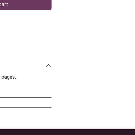
cart
 pages.